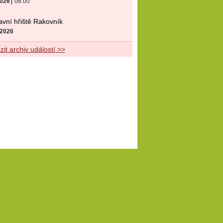
2026
08:00
vní hřiště Rakovník
 2026
it archiv událostí >>