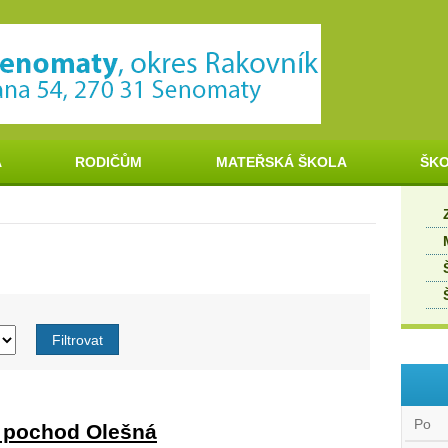
A
RODIČŮM
MATEŘSKÁ ŠKOLA
ŠKO
Po
ý pochod Olešná