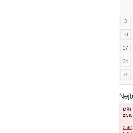
3
10
17
24
31
Nejb
MŠ1 t
27. 8
Zaháj