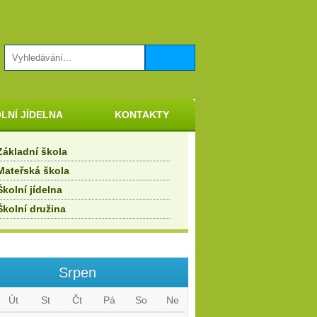
LNÍ JÍDELNA
KONTAKTY
Základní škola
Mateřská škola
Školní jídelna
Školní družina
Srpen
Út
St
Čt
Pá
So
Ne