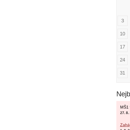
3
10
17
24
31
Nejb
MŠ1 t
27. 8
Zaháj