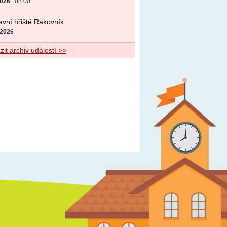
2026
08:00
vní hřiště Rakovník
 2026
it archiv událostí >>