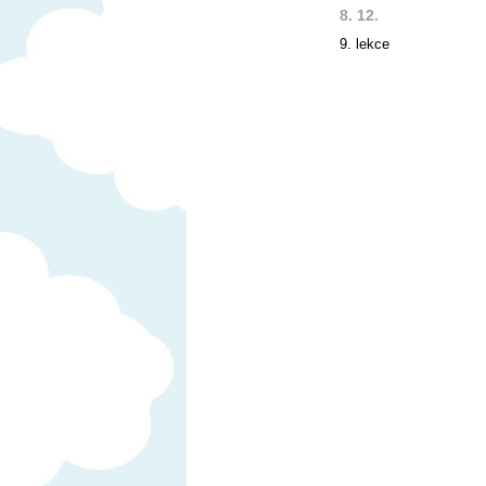
8. 12.
9. lekce