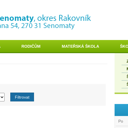
A
RODIČŮM
MATEŘSKÁ ŠKOLA
ŠKO
Po