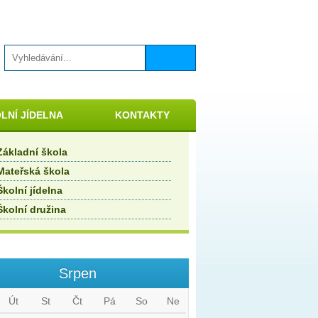
LNÍ JÍDELNA
KONTAKTY
Základní škola
Mateřská škola
Školní jídelna
Školní družina
Srpen
Út
St
Čt
Pá
So
Ne